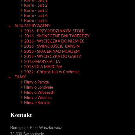
Korfu - part 1
Korfu - part 2
Korfu - part 3
Korfu - part 4
Korfu - part 5
ALBUM PRYWATNY
2016 - PRZY RODZINNYM STOLE
2016 - SŁONECZNE DNI TWIERDZY
2016 - WYCIECZKA DO NIEMIEC
2016 - ŚWINOUJŚCIE-BANSIN
2018 - SPACER NAD MORZEM
2018 - WYCIECZKA DO GARTZ
2018-MARYSIA I JA
2018-DLA MARCINA
2022 - Chrzest Julii w Chełmnie
FILMY
Filmy o Paryżu
Filmy o Londynie
Filmy o Włoszech
Filmy o Wiedniu
Filmy o Berlinie
Kontakt
Remigiusz Piotr Waszkiewicz
72-600 Świnoujście